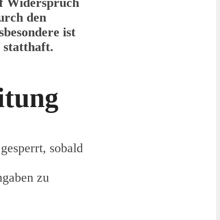
uf Widerspruch
durch den
sbesondere ist
statthaft.
itung
gesperrt, sobald
ngaben zu