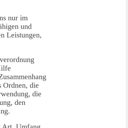
ns nur im
ähigen und
en Leistungen,
dverordnung
ilfe
im Zusammenhang
s Ordnen, die
rwendung, die
lung, den
ung.
r Art, Umfang,