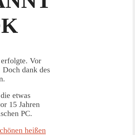
ANNT
OK
erfolgte. Vor
. Doch dank des
n.
 die etwas
vor 15 Jahren
ischen PC.
schönen heißen